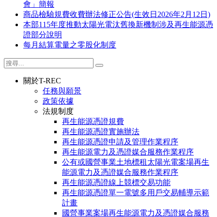
會」簡報
商品檢驗規費收費辦法修正公告(生效日2026年2月12日)
本部115年度推動太陽光電汰舊換新機制涉及再生能源憑
證部分說明
每月結算電量之零股化制度
關於T-REC
任務與願景
政策依據
法規制度
再生能源憑證規費
再生能源憑證實施辦法
再生能源憑證申請及管理作業程序
再生能源電力及憑證媒合服務作業程序
公有或國營事業土地標租太陽光電案場再生
能源電力及憑證媒合服務作業程序
再生能源憑證線上競標交易功能
再生能源憑證單一電號多用戶交易輔導示範
計畫
國營事業案場再生能源電力及憑證媒合服務