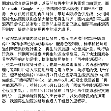
開放綠電直供及轉供，以及開放再生能源售電業自由買賣。而
Microsoft、Google、Apple等國際企業承諾使用100%再生能
源，要求供應商使用再生能源，帶動國際綠色供應鏈。受到國
際綠色供應鏈鼓勵企業大量使用再生能源，國內企業對再生能
源憑證需求日益漸增；國際間主要國家已建立相關再生能源憑
證制度，提供企業使用再生能源之證明。
行政院為落實國內能源轉型發展，指示由經濟部標準檢驗局
(以下簡稱標準檢驗局)建構再生能源憑證制度，標準檢驗局透
過創新產業旗艦計畫之「再生能源憑證中心發展計畫」執行驗
證業務，預期可刺激臺灣再生能源市場發展。為了快速因應各
界對憑證的迫切需求，標準檢驗局規劃了「再生能源憑證」，
可視為一種綠電身分證明，也是一種綠電履歷，透過憑證的管
理可追溯用戶購入或使用綠電之電力來源，為綠電的使用掛保
證。標準檢驗局於106年4月21日成立國家再生能源憑證中心籌
備處(以下簡稱憑證中心)、於106年5月19日發出我國首批「再
生能源憑證」，並於106年6月12日公告「國家再生能源憑證中
心設置要點」，同年10月27日發布《自願性再生能源憑證實施
辦法》，是推動能源轉型的重要環節，以及綠能發展的加速
器，我國再生能源的發展也邁入了嶄新的里程碑。