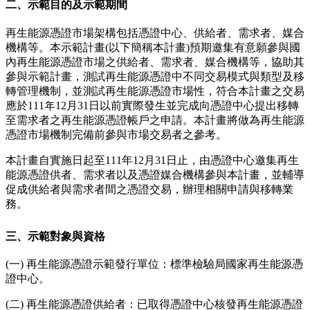
二、示範目的及示範期間
再生能源憑證市場架構包括憑證中心、供給者、需求者、媒合
機構等。本示範計畫(以下簡稱本計畫)預期邀集有意願參與國
內再生能源憑證市場之供給者、需求者、媒合機構等，協助其
參與示範計畫，測試再生能源憑證中不同交易模式與類型及移
轉管理機制，並測試再生能源憑證市場性，符合本計畫之交易
應於111年12月31日以前實際發生並完成向憑證中心提出移轉
至需求者之再生能源憑證帳戶之申請。本計畫將做為再生能源
憑證市場機制完備前參與市場交易者之參考。
本計畫自實施日起至111年12月31日止，由憑證中心邀集再生
能源憑證供者、需求者以及憑證媒合機構參與本計畫，並輔導
促成供給者與需求者間之憑證交易，辦理相關申請與移轉業
務。
三、示範對象與資格
(一) 再生能源憑證示範發行單位：標準檢驗局國家再生能源憑
證中心。
(二) 再生能源憑證供給者：已取得憑證中心核發再生能源憑證