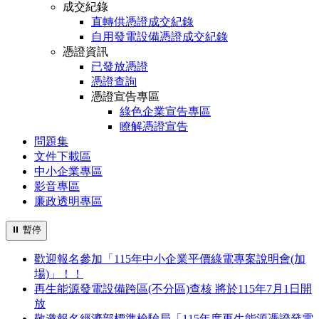
成交紀錄
直轉供憑證成交紀錄
自用發電設備憑證成交紀錄
憑證資訊
已發放憑證
憑證查詢
憑證宣告專區
綠色企業宣告專區
瞭解憑證宣告
問題集
文件下載區
中小企業專區
影音專區
廉政透明專區
⏸
暫停
歡迎報名參加「115年中小企業平價綠電專案說明會(加
場)」！！
再生能源發電設備跨區(不分區)查核 將於115年7月1日開
放
敬邀報名經濟部標準檢驗局「115年度再生能源憑證發電