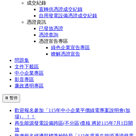
成交紀錄
直轉供憑證成交紀錄
自用發電設備憑證成交紀錄
憑證資訊
已發放憑證
憑證查詢
憑證宣告專區
綠色企業宣告專區
瞭解憑證宣告
問題集
文件下載區
中小企業專區
影音專區
廉政透明專區
⏸
暫停
歡迎報名參加「115年中小企業平價綠電專案說明會(加
場)」！！
再生能源發電設備跨區(不分區)查核 將於115年7月1日開
放
敬邀報名經濟部標準檢驗局「115年度再生能源憑證發電