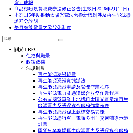
會」簡報
商品檢驗規費收費辦法修正公告(生效日2026年2月12日)
本部115年度推動太陽光電汰舊換新機制涉及再生能源憑
證部分說明
每月結算電量之零股化制度
關於T-REC
任務與願景
政策依據
法規制度
再生能源憑證規費
再生能源憑證實施辦法
再生能源憑證申請及管理作業程序
再生能源電力及憑證媒合服務作業程序
公有或國營事業土地標租太陽光電案場再生
能源電力及憑證媒合服務作業程序
再生能源憑證線上競標交易功能
再生能源憑證單一電號多用戶交易輔導示範
計畫
國營事業案場再生能源電力及憑證媒合服務