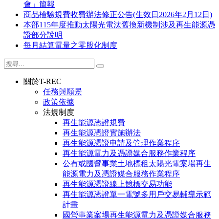
會」簡報
商品檢驗規費收費辦法修正公告(生效日2026年2月12日)
本部115年度推動太陽光電汰舊換新機制涉及再生能源憑
證部分說明
每月結算電量之零股化制度
關於T-REC
任務與願景
政策依據
法規制度
再生能源憑證規費
再生能源憑證實施辦法
再生能源憑證申請及管理作業程序
再生能源電力及憑證媒合服務作業程序
公有或國營事業土地標租太陽光電案場再生
能源電力及憑證媒合服務作業程序
再生能源憑證線上競標交易功能
再生能源憑證單一電號多用戶交易輔導示範
計畫
國營事業案場再生能源電力及憑證媒合服務