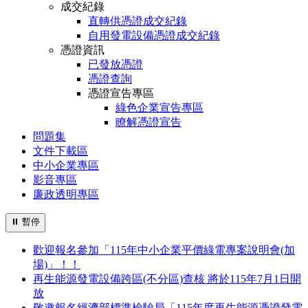
成交紀錄
直轉供憑證成交紀錄
自用發電設備憑證成交紀錄
憑證資訊
已發放憑證
憑證查詢
憑證宣告專區
綠色企業宣告專區
瞭解憑證宣告
問題集
文件下載區
中小企業專區
影音專區
廉政透明專區
⏸
暫停
歡迎報名參加「115年中小企業平價綠電專案說明會(加
場)」！！
再生能源發電設備跨區(不分區)查核 將於115年7月1日開
放
敬邀報名經濟部標準檢驗局「115年度再生能源憑證發電