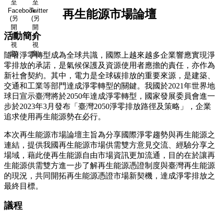
至
至
Facebook
Twitter
再生能源市場論壇
(另
(另
開
開
活動簡介
新
新
視
視
窗)
窗)
隨著淨零轉型成為全球共識，國際上越來越多企業響應實現淨
零排放的承諾，是氣候保護及資源使用者應擔的責任，亦作為
新社會契約。其中，電力是全球碳排放的重要來源，是建築、
交通和工業等部門達成淨零轉型的關鍵。我國於2021年世界地
球日宣示臺灣將於2050年達成淨零轉型，國家發展委員會進一
步於2023年3月發布「臺灣2050淨零排放路徑及策略」，企業
追求使用再生能源勢在必行。
本次再生能源市場論壇主旨為分享國際淨零趨勢與再生能源之
連結，提供我國再生能源市場供需雙方意見交流、經驗分享之
場域，藉此使再生能源自由市場資訊更加流通，目的在於讓再
生能源供需雙方進一步了解再生能源憑證制度與臺灣再生能源
的現況，共同開拓再生能源憑證市場新契機，達成淨零排放之
最終目標。
議程