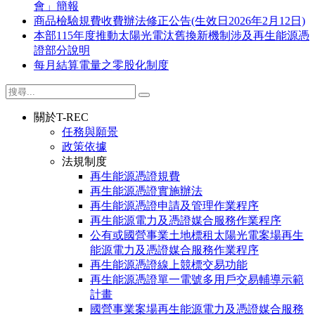
會」簡報
商品檢驗規費收費辦法修正公告(生效日2026年2月12日)
本部115年度推動太陽光電汰舊換新機制涉及再生能源憑
證部分說明
每月結算電量之零股化制度
關於T-REC
任務與願景
政策依據
法規制度
再生能源憑證規費
再生能源憑證實施辦法
再生能源憑證申請及管理作業程序
再生能源電力及憑證媒合服務作業程序
公有或國營事業土地標租太陽光電案場再生
能源電力及憑證媒合服務作業程序
再生能源憑證線上競標交易功能
再生能源憑證單一電號多用戶交易輔導示範
計畫
國營事業案場再生能源電力及憑證媒合服務