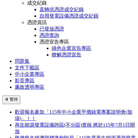
成交紀錄
直轉供憑證成交紀錄
自用發電設備憑證成交紀錄
憑證資訊
已發放憑證
憑證查詢
憑證宣告專區
綠色企業宣告專區
瞭解憑證宣告
問題集
文件下載區
中小企業專區
影音專區
廉政透明專區
⏸
暫停
歡迎報名參加「115年中小企業平價綠電專案說明會(加
場)」！！
再生能源發電設備跨區(不分區)查核 將於115年7月1日開
放
敬邀報名經濟部標準檢驗局「115年度再生能源憑證發電