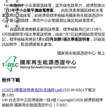
至
至
為協助中小企業購買綠電，提升綠色競爭力，經濟部推出
Facebook
Twitter
(另
(另
「
115
年中小企業平價綠電專案
」，由彰濱產業園區標租光電
開
開
案場釋出
3
成綠電，於經濟部標準檢驗局國家再生能源憑證中
新
新
心平臺公開競標，專供中小企業購買以滿足其綠電需求。
視
視
窗)
窗)
為協助業者瞭解及參與該專案，標準檢驗局已於
115
年
5
、
6
月陸續辦理
3
場次專案說明會，由於
7
月
7
日起將開始受理預登
記，標準檢驗局將於
7
月
13
日再加辦
1
場次專案說明會
，詳細資
訊如附件，歡迎踴躍報名參加。
國家再生能源憑證中心
敬上
附件下載
1150713專案說明會資訊(含議程).pdf
(332.09 KB) (下載次
數:128)
100 台北市中正區濟南路一段4號
Copyright©2026 經濟部標準
檢驗局 國家再生能源憑證中心｜T-REC