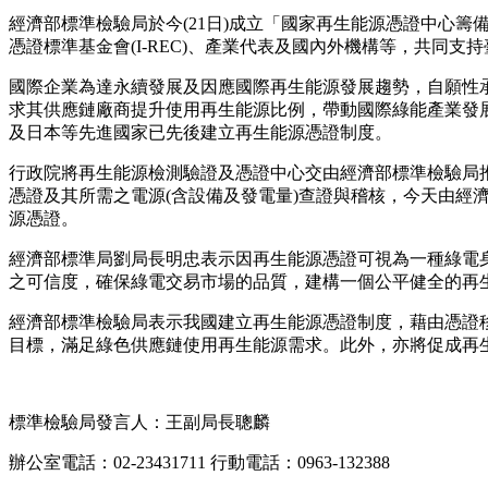
經濟部標準檢驗局於今(21日)成立「國家再生能源憑證中心籌備
憑證標準基金會(I-REC)、產業代表及國內外機構等，共
國際企業為達永續發展及因應國際再生能源發展趨勢，自願性承諾
求其供應鏈廠商提升使用再生能源比例，帶動國際綠能產業發
及日本等先進國家已先後建立再生能源憑證制度。
行政院將再生能源檢測驗證及憑證中心交由經濟部標準檢驗局
憑證及其所需之電源(含設備及發電量)查證與稽核，今天由
源憑證。
經濟部標準局劉局長明忠表示因再生能源憑證可視為一種綠電
之可信度，確保綠電交易市場的品質，建構一個公平健全的再
經濟部標準檢驗局表示我國建立再生能源憑證制度，藉由憑證
目標，滿足綠色供應鏈使用再生能源需求。此外，亦將促成再
標準檢驗局發言人：王副局長聰麟
辦公室電話：02-23431711 行動電話：0963-132388