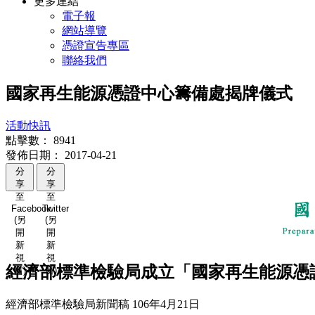
更多連結
電子報
網站導覽
憑證宣告專區
聯絡我們
國家再生能源憑證中心籌備處揭牌儀式
活動快訊
點擊數：
8941
發佈日期：
2017-04-21
分
分
享
享
至
至
Facebook
Twitter
(另
(另
開
開
新
新
視
視
經濟部標準檢驗局成立「國家再生能源憑
窗)
窗)
經濟部標準檢驗局新聞稿 106年4月21日