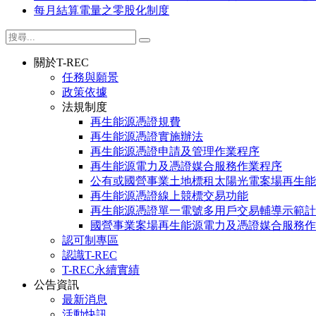
每月結算電量之零股化制度
關於T-REC
任務與願景
政策依據
法規制度
再生能源憑證規費
再生能源憑證實施辦法
再生能源憑證申請及管理作業程序
再生能源電力及憑證媒合服務作業程序
公有或國營事業土地標租太陽光電案場再生能
再生能源憑證線上競標交易功能
再生能源憑證單一電號多用戶交易輔導示範計
國營事業案場再生能源電力及憑證媒合服務作
認可制專區
認識T-REC
T-REC永續實績
公告資訊
最新消息
活動快訊