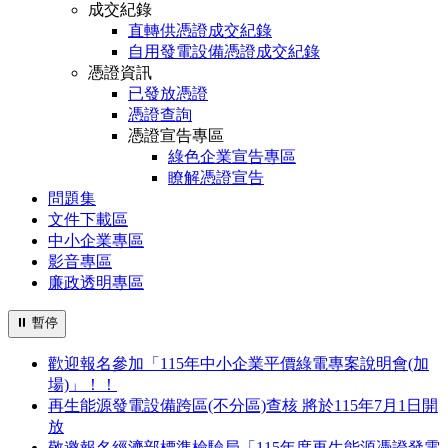
成交紀錄
直轉供憑證成交紀錄
自用發電設備憑證成交紀錄
憑證資訊
已發放憑證
憑證查詢
憑證宣告專區
綠色企業宣告專區
瞭解憑證宣告
問題集
文件下載區
中小企業專區
影音專區
廉政透明專區
⏸
暫停
歡迎報名參加「115年中小企業平價綠電專案說明會(加
場)」！！
再生能源發電設備跨區(不分區)查核 將於115年7月1日開
放
敬邀報名經濟部標準檢驗局「115年度再生能源憑證發電