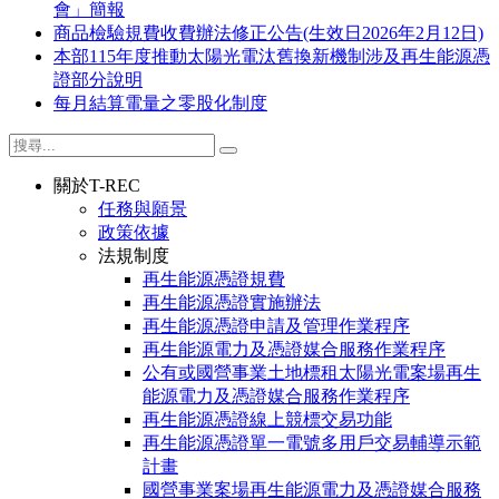
會」簡報
商品檢驗規費收費辦法修正公告(生效日2026年2月12日)
本部115年度推動太陽光電汰舊換新機制涉及再生能源憑
證部分說明
每月結算電量之零股化制度
關於T-REC
任務與願景
政策依據
法規制度
再生能源憑證規費
再生能源憑證實施辦法
再生能源憑證申請及管理作業程序
再生能源電力及憑證媒合服務作業程序
公有或國營事業土地標租太陽光電案場再生
能源電力及憑證媒合服務作業程序
再生能源憑證線上競標交易功能
再生能源憑證單一電號多用戶交易輔導示範
計畫
國營事業案場再生能源電力及憑證媒合服務