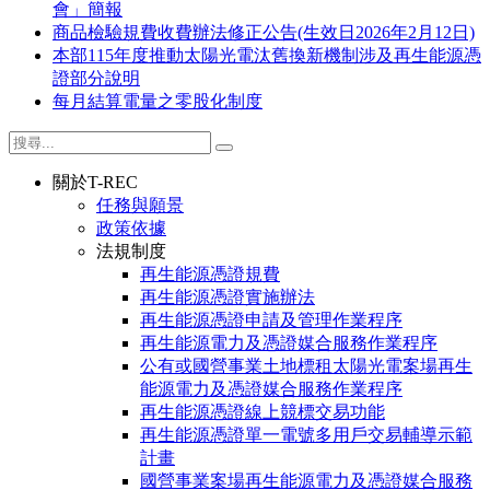
會」簡報
商品檢驗規費收費辦法修正公告(生效日2026年2月12日)
本部115年度推動太陽光電汰舊換新機制涉及再生能源憑
證部分說明
每月結算電量之零股化制度
關於T-REC
任務與願景
政策依據
法規制度
再生能源憑證規費
再生能源憑證實施辦法
再生能源憑證申請及管理作業程序
再生能源電力及憑證媒合服務作業程序
公有或國營事業土地標租太陽光電案場再生
能源電力及憑證媒合服務作業程序
再生能源憑證線上競標交易功能
再生能源憑證單一電號多用戶交易輔導示範
計畫
國營事業案場再生能源電力及憑證媒合服務