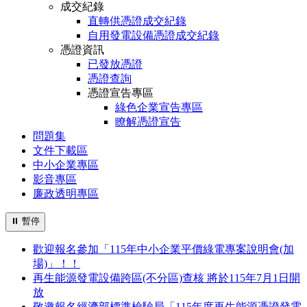
成交紀錄
直轉供憑證成交紀錄
自用發電設備憑證成交紀錄
憑證資訊
已發放憑證
憑證查詢
憑證宣告專區
綠色企業宣告專區
瞭解憑證宣告
問題集
文件下載區
中小企業專區
影音專區
廉政透明專區
⏸
暫停
歡迎報名參加「115年中小企業平價綠電專案說明會(加
場)」！！
再生能源發電設備跨區(不分區)查核 將於115年7月1日開
放
敬邀報名經濟部標準檢驗局「115年度再生能源憑證發電