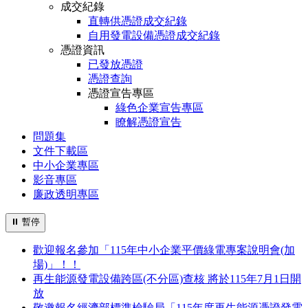
成交紀錄
直轉供憑證成交紀錄
自用發電設備憑證成交紀錄
憑證資訊
已發放憑證
憑證查詢
憑證宣告專區
綠色企業宣告專區
瞭解憑證宣告
問題集
文件下載區
中小企業專區
影音專區
廉政透明專區
⏸
暫停
歡迎報名參加「115年中小企業平價綠電專案說明會(加
場)」！！
再生能源發電設備跨區(不分區)查核 將於115年7月1日開
放
敬邀報名經濟部標準檢驗局「115年度再生能源憑證發電