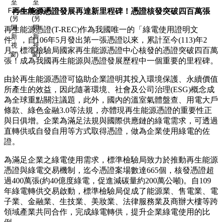
至
至
Facebook
再生能源憑證發展再達新里程碑！憑證核發突破四百萬張
Twitter
(另
(另
開
開
再生能源憑證(T-REC)作為我國唯一的「綠電使用證明文
新
新
件」，自106年5月發出第一張憑證以來，累計至今(113)年2
視
視
月，標準檢驗局國家再生能源憑證中心核發的憑證突破四百萬
窗)
窗)
張！成為我國再生能源與憑證發展歷程中一個重要的里程碑。
由於再生能源憑證可協助企業證明其投入環境保護、永續價值
所產生的效益，因此隨著環境、社會及公司治理(ESG)概念成
為全球重點關注議題，此外，國內的溫室氣體盤查、用電大戶
條款、綠色金融3.0等法規，亦體現再生能源憑證的重要性正
與日俱增。企業為滿足法規與國際供應鏈的綠電需求，可透過
直轉供或自發自用等方式取得憑證，做為企業使用綠電的佐
證。
為滿足企業之綠電使用需求，標準檢驗局致力於推動再生能源
憑證與綠電交易機制，迄今憑證案場數達665個，核發憑證超
過400萬張(約40億度綠電，促進減碳量約200萬公噸)。自109
年綠電轉供交易啟動，標準檢驗局促成了能源業、售電業、電
子業、金融業、生技業、美妝業、法律服務業及商辦大樓等跨
領域產業共同合作，完成綠電轉供，提升企業綠電使用的比