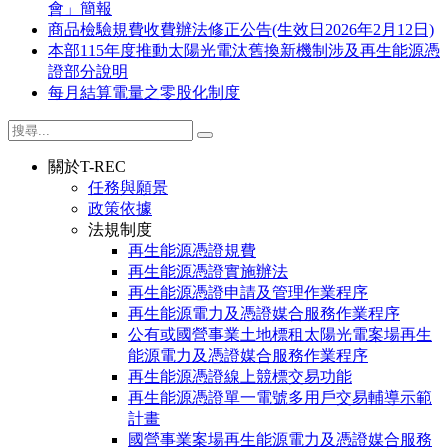
會」簡報
商品檢驗規費收費辦法修正公告(生效日2026年2月12日)
本部115年度推動太陽光電汰舊換新機制涉及再生能源憑
證部分說明
每月結算電量之零股化制度
關於T-REC
任務與願景
政策依據
法規制度
再生能源憑證規費
再生能源憑證實施辦法
再生能源憑證申請及管理作業程序
再生能源電力及憑證媒合服務作業程序
公有或國營事業土地標租太陽光電案場再生
能源電力及憑證媒合服務作業程序
再生能源憑證線上競標交易功能
再生能源憑證單一電號多用戶交易輔導示範
計畫
國營事業案場再生能源電力及憑證媒合服務