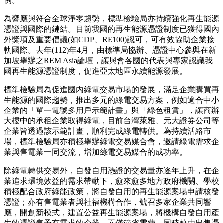
例。
為響應與符合全球淨零趨勢，標準檢驗局亦持續強化再生能源
憑證與國際的鏈結。目前我國的再生能源憑證制度已獲得國內
外獎項及重要倡議(如CDP、RE100)認可，可有效協助企業接
軌國際。去年(112)年4月，由標準局協辦、憑證中心參與在新
加坡舉辦之REM Asia論壇，讓與會各國的代表與專家認識我
國再生能源憑證制度，促進亞太地區永續能源發展。
標準檢驗局為促進國內綠電交易市場的發展，滿足企業購買再
生能源的國際趨勢，推出多元的綠電交易方案，例如適合中小
企業的「單一電號多用戶示範計畫」與「綠色租賃」，讓商辦
大樓中的承租企業取得綠電，目前台灣萊雅、元大證券公司等
企業皆透過該示範計畫，順利完成綠電轉供。為持續活絡市
場，標準檢驗局亦積極舉辦綠電交易媒合會，邀請綠電需求企
業與售電業一同交流，增加綠電交易媒合的成功率。
除綠電轉供交易外，自發自用憑證的交易量亦逐年上升，在企
業追求環境效益的需求帶動下，愈來愈多地方政府機關、學校
積極配合政府綠能政策，將自發自用的再生能源案場申請核發
憑證；亦有售電業者與社福機構合作，號召多家企業共同響
應，開創新模式，建置公益再生能源案場，將機構自發自用產
生的憑證售予有需求的企業，不僅節省電費，同時藉由出售憑