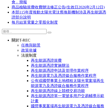
會」簡報
商品檢驗規費收費辦法修正公告(生效日2026年2月12日)
本部115年度推動太陽光電汰舊換新機制涉及再生能源憑
證部分說明
每月結算電量之零股化制度
關於T-REC
任務與願景
政策依據
法規制度
再生能源憑證規費
再生能源憑證實施辦法
再生能源憑證申請及管理作業程序
再生能源電力及憑證媒合服務作業程序
公有或國營事業土地標租太陽光電案場再生
能源電力及憑證媒合服務作業程序
再生能源憑證線上競標交易功能
再生能源憑證單一電號多用戶交易輔導示範
計畫
國營事業案場再生能源電力及憑證媒合服務