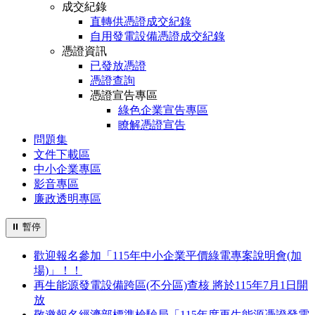
成交紀錄
直轉供憑證成交紀錄
自用發電設備憑證成交紀錄
憑證資訊
已發放憑證
憑證查詢
憑證宣告專區
綠色企業宣告專區
瞭解憑證宣告
問題集
文件下載區
中小企業專區
影音專區
廉政透明專區
⏸
暫停
歡迎報名參加「115年中小企業平價綠電專案說明會(加
場)」！！
再生能源發電設備跨區(不分區)查核 將於115年7月1日開
放
敬邀報名經濟部標準檢驗局「115年度再生能源憑證發電