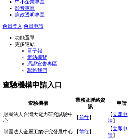
中小企業專區
影音專區
廉政透明專區
會員登入
會員申請
功能選單
更多連結
電子報
網站導覽
憑證宣告專區
聯絡我們
查驗機構申請入口
業務及聯絡資
查驗機構
申請
訊
財團法人台灣大電力研究試驗中
【
立即申
【
前往
】
心
請
】
【
立即申
財團法人金屬工業研究發展中心
【
前往
】
請
】