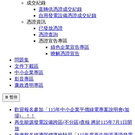
成交紀錄
直轉供憑證成交紀錄
自用發電設備憑證成交紀錄
憑證資訊
已發放憑證
憑證查詢
憑證宣告專區
綠色企業宣告專區
瞭解憑證宣告
問題集
文件下載區
中小企業專區
影音專區
廉政透明專區
⏸
暫停
歡迎報名參加「115年中小企業平價綠電專案說明會(加
場)」！！
再生能源發電設備跨區(不分區)查核 將於115年7月1日開
放
敬邀報名經濟部標準檢驗局「115年度再生能源憑證發電