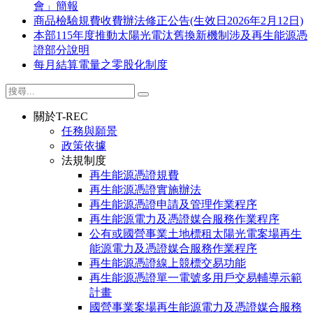
會」簡報
商品檢驗規費收費辦法修正公告(生效日2026年2月12日)
本部115年度推動太陽光電汰舊換新機制涉及再生能源憑
證部分說明
每月結算電量之零股化制度
關於T-REC
任務與願景
政策依據
法規制度
再生能源憑證規費
再生能源憑證實施辦法
再生能源憑證申請及管理作業程序
再生能源電力及憑證媒合服務作業程序
公有或國營事業土地標租太陽光電案場再生
能源電力及憑證媒合服務作業程序
再生能源憑證線上競標交易功能
再生能源憑證單一電號多用戶交易輔導示範
計畫
國營事業案場再生能源電力及憑證媒合服務