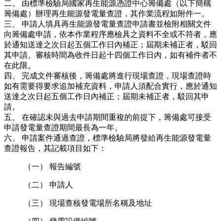
二、 由標準檢驗局國家再生能源憑證中心籌備處（以下簡稱
籌備處）辦理再生能源發電量查證，其作業流程如附件一。
三、 申請人填具再生能源發電量查證申請書並檢附相關文件
向籌備處申請，依本作業程序應檢具之資料不全或不符者，應
於通知送達之次日起五個工作日內補正；屆期未補正者，駁回
其申請。審核時間為收件日起十四個工作日內，如有補件者不
在此限。
四、 完成文件審核後，籌備處將進行現場查證，現場查證時
如有需要得要求追加補充資料，申請人須配合實行，應於通知
送達之次日起五個工作日內補正；屆期未補正者，駁回其申
請。
五、 在確認未與過去申請期間重複的前提下，籌備處可接受
申請發電量查證期間最長為一年。
六、 申請案件通過查證，標準檢驗局將發給再生能源發電量
查證報告，其記載項目如下：
（一） 報告編號
（二） 申請人
（三） 現場查核發電場所名稱及地址