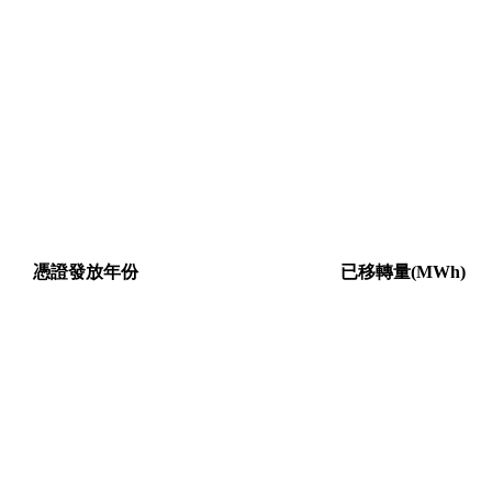
憑證發放年份
已移轉量(MWh)