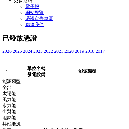
更多連結
電子報
網站導覽
憑證宣告專區
聯絡我們
已發放憑證
2026
2025
2024
2023
2022
2021
2020
2019
2018
2017
單位名稱
能源類型
#
發電設備
能源類型
全部
太陽能
風力能
水力能
生質能
地熱能
其他能源