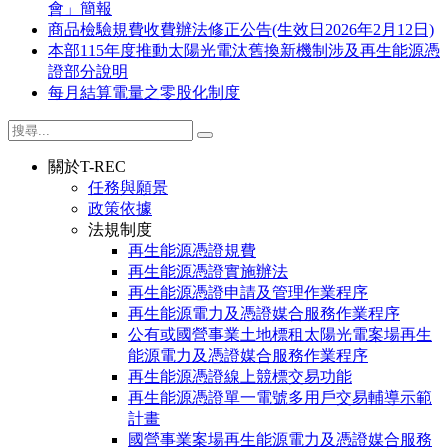
會」簡報
商品檢驗規費收費辦法修正公告(生效日2026年2月12日)
本部115年度推動太陽光電汰舊換新機制涉及再生能源憑
證部分說明
每月結算電量之零股化制度
關於T-REC
任務與願景
政策依據
法規制度
再生能源憑證規費
再生能源憑證實施辦法
再生能源憑證申請及管理作業程序
再生能源電力及憑證媒合服務作業程序
公有或國營事業土地標租太陽光電案場再生
能源電力及憑證媒合服務作業程序
再生能源憑證線上競標交易功能
再生能源憑證單一電號多用戶交易輔導示範
計畫
國營事業案場再生能源電力及憑證媒合服務