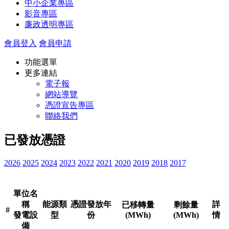
中小企業專區
影音專區
廉政透明專區
會員登入
會員申請
功能選單
更多連結
電子報
網站導覽
憑證宣告專區
聯絡我們
已發放憑證
2026
2025
2024
2023
2022
2021
2020
2019
2018
2017
單位名
稱
能源類
憑證發放年
詳
已移轉量
剩餘量
#
發電設
型
份
(MWh)
(MWh)
情
備