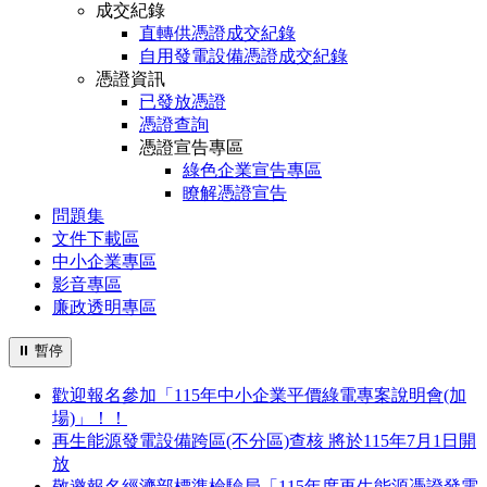
成交紀錄
直轉供憑證成交紀錄
自用發電設備憑證成交紀錄
憑證資訊
已發放憑證
憑證查詢
憑證宣告專區
綠色企業宣告專區
瞭解憑證宣告
問題集
文件下載區
中小企業專區
影音專區
廉政透明專區
⏸
暫停
歡迎報名參加「115年中小企業平價綠電專案說明會(加
場)」！！
再生能源發電設備跨區(不分區)查核 將於115年7月1日開
放
敬邀報名經濟部標準檢驗局「115年度再生能源憑證發電