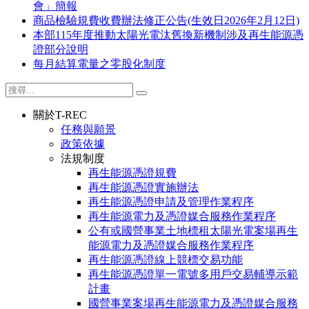
會」簡報
商品檢驗規費收費辦法修正公告(生效日2026年2月12日)
本部115年度推動太陽光電汰舊換新機制涉及再生能源憑
證部分說明
每月結算電量之零股化制度
關於T-REC
任務與願景
政策依據
法規制度
再生能源憑證規費
再生能源憑證實施辦法
再生能源憑證申請及管理作業程序
再生能源電力及憑證媒合服務作業程序
公有或國營事業土地標租太陽光電案場再生
能源電力及憑證媒合服務作業程序
再生能源憑證線上競標交易功能
再生能源憑證單一電號多用戶交易輔導示範
計畫
國營事業案場再生能源電力及憑證媒合服務