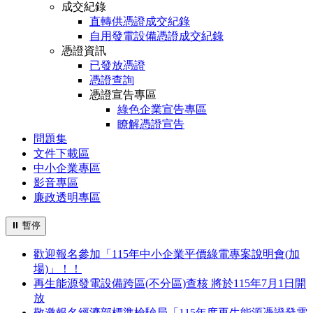
成交紀錄
直轉供憑證成交紀錄
自用發電設備憑證成交紀錄
憑證資訊
已發放憑證
憑證查詢
憑證宣告專區
綠色企業宣告專區
瞭解憑證宣告
問題集
文件下載區
中小企業專區
影音專區
廉政透明專區
⏸
暫停
歡迎報名參加「115年中小企業平價綠電專案說明會(加
場)」！！
再生能源發電設備跨區(不分區)查核 將於115年7月1日開
放
敬邀報名經濟部標準檢驗局「115年度再生能源憑證發電