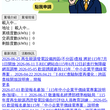
案場介紹
案場現場
載入中...
地址｜
載入中...
累積度數(kWh)｜
0
交易度數(kWh)｜
0
剩餘度數(kWh)｜
0
最新消息
活動快訊
2026-06-25
再生能源發電設備跨區(不分區)查核 將於115年7月
1日開放
2026-06-11
T-REC網站自115年6月12日起進行無障礙
網頁調整
2026-05-05
歡迎踴躍參與115年「中小企業平價綠電
專案」
2026-04-22
2026.04.21「T-REC查驗制度再優化：跨區
查核開放說明會」簡報
更多
2026-07-03
歡迎報名參加「115年中小企業平價綠電專案說明
會(加場)」！！
2026-06-17
敬邀報名經濟部標準檢驗局「115
年度再生能源憑證發電設備自行評估人員教育訓練」
2026-05-
05
歡迎報名參加115年「中小企業平價綠電專案」說明會